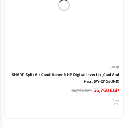
Sharp
SHARP Split Air Conditioner 3 HP Digital Inverter ,Cool And
Heat (AY-XP24UHE)
السعر
السعر
56,760
EGP
60,760
EGP
الحالي
الأصلي
هو:
هو:
60,760 EGP.
56,760 EGP.