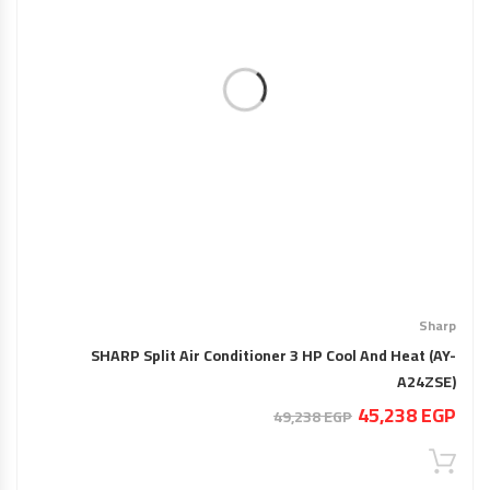
Sharp
SHARP Split Air Conditioner 3 HP Cool And Heat (AY-
A24ZSE)
السعر
السعر
45,238
EGP
49,238
EGP
الحالي
الأصلي
هو:
هو: