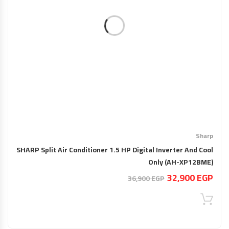
Sharp
SHARP Split Air Conditioner 1.5 HP Digital Inverter And Cool
Only (AH-XP12BME)
السعر
السعر
32,900
EGP
36,900
EGP
الحالي
الأصلي
هو:
هو:
36,900 EGP.
32,900 EGP.