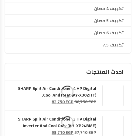
تكييف 4 حصان
تكييف 5 حصان
تكييف 6 حصان
تكييف 7.5
احدث المنتجات
SHARP Split Air Conditioner 4 HP Digital
,Cool And Heat (AY-X30ZHT)
السعر
السعر
82,750
EGP
86,750
EGP
الأصلي
الحالي
هو:
هو:
SHARP Split Air Conditioner 3 HP Digital
82,750 EGP.
86,750 EGP.
Inverter And Cool Only (AH-XP24BME)
السعر
السعر
53,710
EGP
57,710
EGP