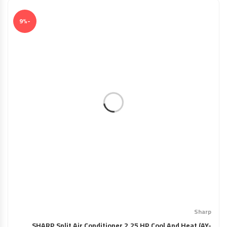
-9%
Sharp
SHARP Split Air Conditioner 2.25 HP Cool And Heat (AY-