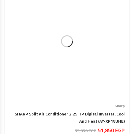
Sharp
SHARP Split Air Conditioner 2.25 HP Digital Inverter ,Cool
And Heat (AY-XP18UHE)
السعر
السعر
51,850
EGP
55,850
EGP