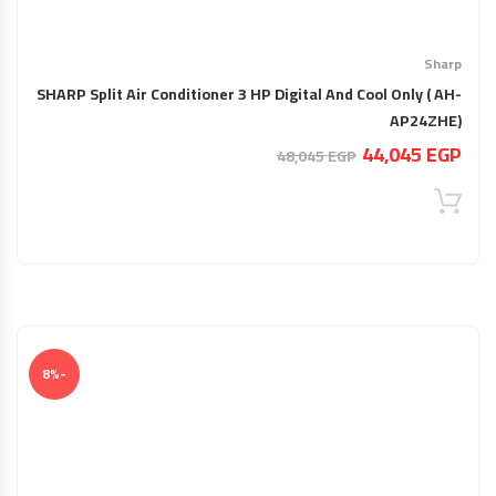
Sharp
SHARP Split Air Conditioner 3 HP Digital And Cool Only ( AH-
AP24ZHE)
السعر
السعر
44,045
EGP
48,045
EGP
الحالي
الأصلي
هو:
هو:
48,045 EGP.
44,045 EGP.
-8%