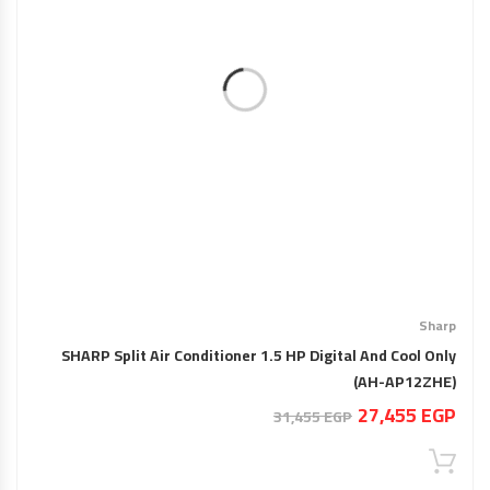
Sharp
SHARP Split Air Conditioner 1.5 HP Digital And Cool Only
(AH-AP12ZHE)
السعر
السعر
27,455
EGP
31,455
EGP
الحالي
الأصلي
هو:
هو: