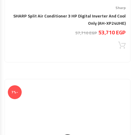
Sharp
SHARP Split Air Conditioner 3 HP Digital Inverter And Cool
Only (AH-XP24UHE)
السعر
السعر
53,710
EGP
57,710
EGP
الحالي
الأصلي
هو:
هو:
57,710 EGP.
53,710 EGP.
-7%