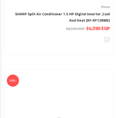
Sharp
SHARP Split Air Conditioner 1.5 HP Digital Inverter ,Cool
And Heat (AY-XP12BME)
السعر
السعر
34,590
EGP
38,590
EGP
الحالي
الأصلي
هو:
هو:
38,590 EGP.
34,590 EGP.
-10%