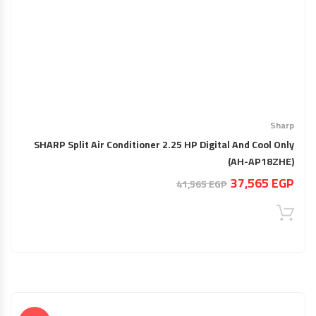
Sharp
SHARP Split Air Conditioner 2.25 HP Digital And Cool Only
(AH-AP18ZHE)
السعر
السعر
37,565
EGP
41,565
EGP
الحالي
الأصلي
هو:
هو:
41,565 EGP.
37,565 EGP.