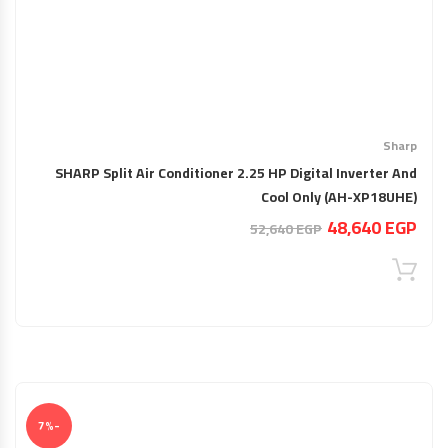
Sharp
SHARP Split Air Conditioner 2.25 HP Digital Inverter And
Cool Only (AH-XP18UHE)
السعر
السعر
48,640
EGP
52,640
EGP
الحالي
الأصلي
هو:
هو:
52,640 EGP.
48,640 EGP.
-7%