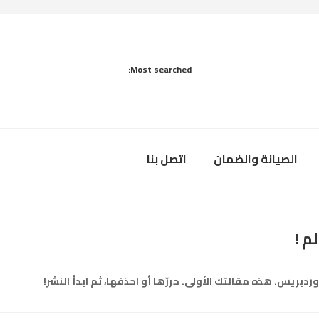
Most searched:
الصيانة والضمان
اتصل بنا
لم !
ردبريس. هذه مقالتك الأولى. حررّها أو احذفها، ثم ابدأ النشر!