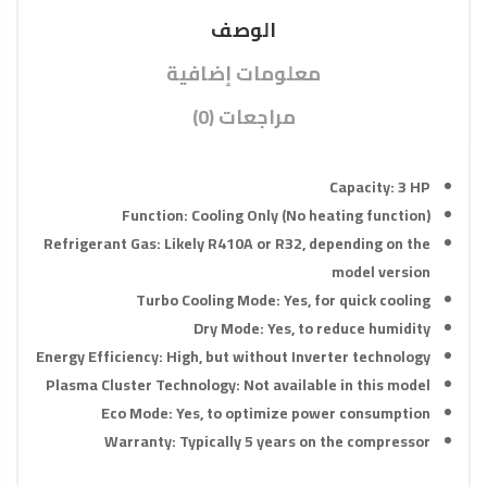
الوصف
معلومات إضافية
مراجعات (0)
Capacity
:
3 HP
Function
:
Cooling Only
(No heating function)
Refrigerant Gas
: Likely
R410A or R32
, depending on the
model version
Turbo Cooling Mode
:
Yes
, for
quick cooling
Dry Mode
:
Yes
, to
reduce humidity
Energy Efficiency
:
High
, but without Inverter technology
Plasma Cluster Technology
:
Not available in this model
Eco Mode
:
Yes
, to optimize power consumption
Warranty
: Typically
5 years on the compressor